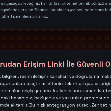
rvisi, yaşayabileceğiniz her türlü muhtemel teknik pürüzü a
yesinde yer alan finansal araçlar sayesinde para transferle
tıkla tamamlayabilirsiniz.
udan Erişim Linki İle Güvenli 
 bilgileri, resmi iletişim kanalları ve doğrulama mek
oyunculara ulaştırılır. Sitenin teknik altyapısı, eriş
i domaine geçiş yaparak kullanıcıların zaman kaybe
aki hesabınız, bakiyeniz ve kazanılan promosyon h
imde aktarılır. Bu hızlı entegrasyon süreci, Zenbet