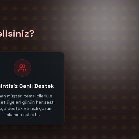
lisiniz?
intisiz Canlı Destek
an müşteri temsilcileriyle
et üyeleri günün her saati
kçe destek ve hızlı çözüm
imkanına sahiptir.