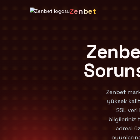
Zenbet
Zenbet
Soruns
Zenbet marka
yüksek kali
SSL veri
bilgilerini
adresi ü
oyunlarına