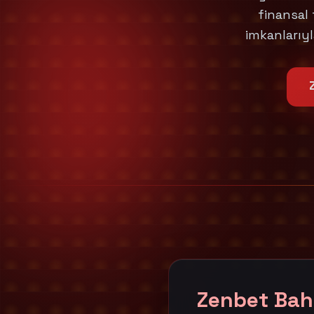
finansal
imkanlarıy
Zenbet Bahi