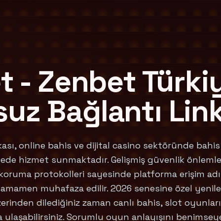
 - Zenbet Türki
uz Bağlantı Lin
sı, online bahis ve dijital casino sektöründe bahis
tede hizmet sunmaktadır. Gelişmiş güvenlik önlemler
 koruma protokolleri sayesinde platforma erişim ad
z tamamen muhafaza edilir. 2026 senesine özel yeni
zerinden dilediğiniz zaman canlı bahis, slot oyunlar
 ulaşabilirsiniz. Sorumlu oyun anlayışını benimse