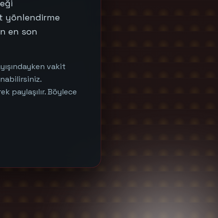
ceği
et yönlendirme
dan en son
rayışındayken vakit
abilirsiniz.
ek paylaşılır. Böylece